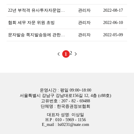
텔레그램방
22년 부적격 유사투자자문업자
관리자
2022-08-17
직권말소 및 유의사항 안내
협회 세무 자문 위원 초빙
관리자
2022-06-10
문자발송 쪽지발송등에 관한사
관리자
2022-05-09
항
2
1
운영시간 : 평일 09:00~18:00
서울특별시 강남구 강남대로156길 12, 4층 (c88호)
고유번호 : 207 - 82 - 69488
단체명 : 한국증권정보협회
대표자 성명: 이상일
H.P : 010 - 5969 - 1156
E_mail :
lsi0231@nate.com