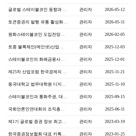
및 제1회 학술 포럼
글로벌 스테이블코인 동향과 한
관리자
2026-05-12
국 디지털 경제의 기회' 세미나
토큰증권의 발행·유통 활성화와
관리자
2026-05-11
디지털자산 발전 정책 세미나
원화스테이블코인 도입전망과
관리자
2026-02-05
과제
토종 블록체인(메인넷)산업 경
관리자
2025-12-03
쟁력 강화 지원 방안
스테이블코인의 화폐금융사적
관리자
2025-12-01
의의와 한국의 대응전략
제25차 산업포럼 한국경제의 승
관리자
2025-11-21
부수, 신성장 산업
동국대학교 법무대학원 디지털
관리자
2025-11-10
자산법무전공 2026학년도 신입
스테이블코인과 통화주권, 대한
관리자
2025-09-15
생 모집
민국 전략
국회언론인연대회의 조직총괄
관리자
2025-06-11
본부장 위촉
제1기 글로벌 증권 정보 최고위
관리자
2023-03-19
리더스 과정 개강 일정 안내
한국증권정보협회 대표 카톡방,
관리자
2023-01-25